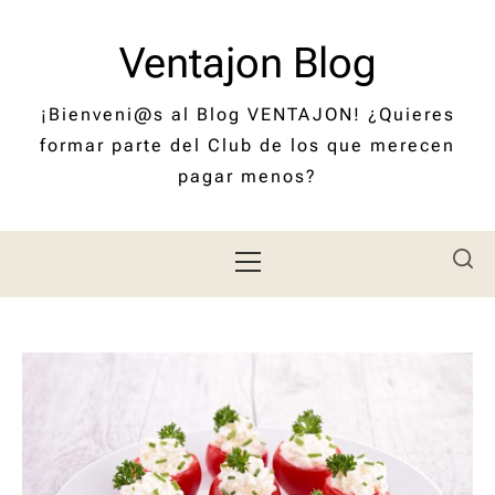
Saltar
al
Ventajon Blog
contenido
¡Bienveni@s al Blog VENTAJON! ¿Quieres
formar parte del Club de los que merecen
pagar menos?
Menú
principal