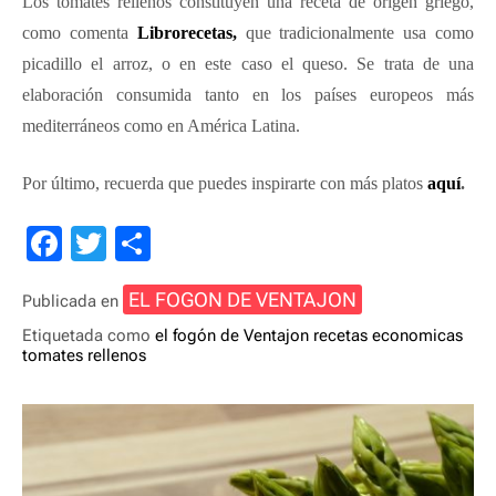
Los tomates rellenos constituyen una receta de origen griego,
como comenta
Librorecetas,
que tradicionalmente usa como
picadillo el arroz, o en este caso el queso. Se trata de una
elaboración consumida tanto en los países europeos más
mediterráneos como en América Latina.
Por último, recuerda que puedes inspirarte con más platos
aquí
.
F
T
C
a
wi
o
EL FOGON DE VENTAJON
Publicada en
c
tt
m
Etiquetada como
el fogón de Ventajon
recetas economicas
e
er
p
tomates rellenos
b
ar
o
tir
o
k