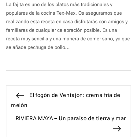
La fajita es uno de los platos más tradicionales y
populares de la cocina Tex-Mex. Os aseguramos que
realizando esta receta en casa disfrutarás con amigos y
familiares de cualquier celebración posible. Es una
receta muy sencilla y una manera de comer sano, ya que
se añade pechuga de pollo...
Navegación
Entrada
El fogón de Ventajon: crema fría de
anterior:
melón
de
Entrada
RIVIERA MAYA – Un paraíso de tierra y mar
entradas
siguiente: