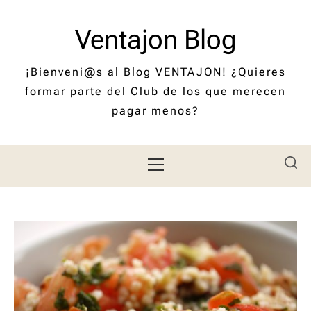
Saltar
al
Ventajon Blog
contenido
¡Bienveni@s al Blog VENTAJON! ¿Quieres
formar parte del Club de los que merecen
pagar menos?
Menú
principal