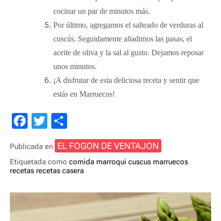
cocinar un par de minutos más.
Por último, agregamos el salteado de verduras al
cuscús. Seguidamente añadimos las pasas, el
aceite de oliva y la sal al gusto. Dejamos reposar
unos minutos.
¡A disfrutar de esta deliciosa receta y sentir que
estás en Marruecos!
F
T
C
a
wi
o
EL FOGON DE VENTAJON
Publicada en
c
tt
m
Etiquetada como
comida marroqui
cuscus
marruecos
e
er
p
recetas
recetas casera
b
ar
o
tir
o