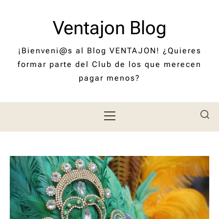
Saltar
al
Ventajon Blog
contenido
¡Bienveni@s al Blog VENTAJON! ¿Quieres
formar parte del Club de los que merecen
pagar menos?
Menú
principal