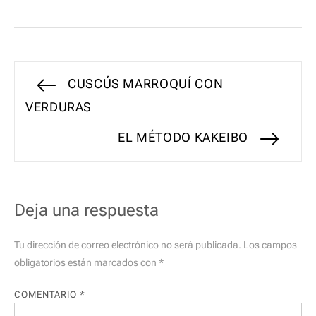
Navegación
Entrada
CUSCÚS MARROQUÍ CON
anterior:
VERDURAS
de
Entrada
EL MÉTODO KAKEIBO
entradas
siguiente:
Deja una respuesta
Tu dirección de correo electrónico no será publicada.
Los campos
obligatorios están marcados con
*
COMENTARIO
*