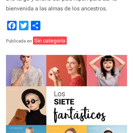
bienvenida a las almas de los ancestros.
F
T
C
a
wi
o
Sin categoría
Publicada en
c
tt
m
e
er
p
b
ar
o
tir
o
k