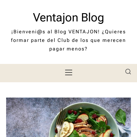
Saltar
al
Ventajon Blog
contenido
¡Bienveni@s al Blog VENTAJON! ¿Quieres
formar parte del Club de los que merecen
pagar menos?
Menú
principal