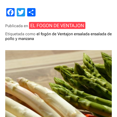
F
T
C
a
wi
o
EL FOGON DE VENTAJON
Publicada en
c
tt
m
Etiquetada como
el fogón de Ventajon
ensalada
ensalada de
e
er
p
pollo y manzana
b
ar
o
tir
o
k