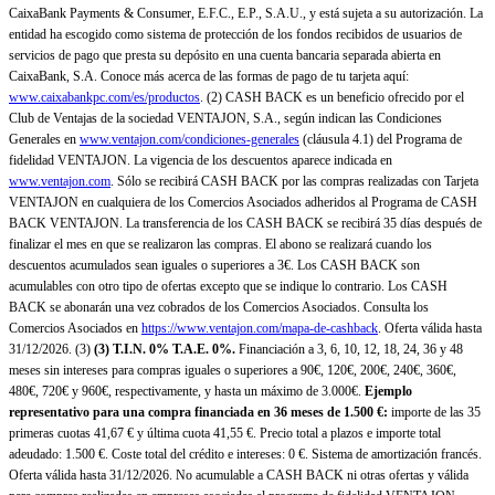
CaixaBank Payments & Consumer, E.F.C., E.P., S.A.U., y está sujeta a su autorización. La
entidad ha escogido como sistema de protección de los fondos recibidos de usuarios de
servicios de pago que presta su depósito en una cuenta bancaria separada abierta en
CaixaBank, S.A. Conoce más acerca de las formas de pago de tu tarjeta aquí:
www.caixabankpc.com/es/productos
. (2) CASH BACK es un beneficio ofrecido por el
Club de Ventajas de la sociedad VENTAJON, S.A., según indican las Condiciones
Generales en
www.ventajon.com/condiciones-generales
(cláusula 4.1) del Programa de
fidelidad VENTAJON. La vigencia de los descuentos aparece indicada en
www.ventajon.com
. Sólo se recibirá CASH BACK por las compras realizadas con Tarjeta
VENTAJON en cualquiera de los Comercios Asociados adheridos al Programa de CASH
BACK VENTAJON. La transferencia de los CASH BACK se recibirá 35 días después de
finalizar el mes en que se realizaron las compras. El abono se realizará cuando los
descuentos acumulados sean iguales o superiores a 3€. Los CASH BACK son
acumulables con otro tipo de ofertas excepto que se indique lo contrario. Los CASH
BACK se abonarán una vez cobrados de los Comercios Asociados. Consulta los
Comercios Asociados en
https://www.ventajon.com/mapa-de-cashback
. Oferta válida hasta
31/12/2026. (3)
(3)
T.I.N. 0% T.A.E. 0%.
Financiación a 3, 6, 10, 12, 18, 24, 36 y 48
meses sin intereses para compras iguales o superiores a 90€, 120€, 200€, 240€, 360€,
480€, 720€ y 960€, respectivamente, y hasta un máximo de 3.000€.
Ejemplo
representativo para una compra financiada en 36 meses de 1.500 €:
importe de las 35
primeras cuotas 41,67 € y última cuota 41,55 €. Precio total a plazos e importe total
adeudado: 1.500 €. Coste total del crédito e intereses: 0 €. Sistema de amortización francés.
Oferta válida hasta 31/12/2026. No acumulable a CASH BACK ni otras ofertas y válida