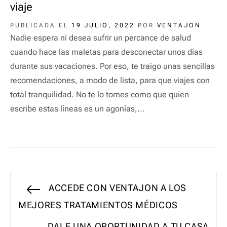
viaje
PUBLICADA EL
19 JULIO, 2022
POR
VENTAJON
Nadie espera ni desea sufrir un percance de salud
cuando hace las maletas para desconectar unos días
durante sus vacaciones. Por eso, te traigo unas sencillas
recomendaciones, a modo de lista, para que viajes con
total tranquilidad. No te lo tomes como que quien
escribe estas líneas es un agonías,...
Navegación
Entrada
ACCEDE CON VENTAJON A LOS
anterior:
MEJORES TRATAMIENTOS MÉDICOS
de
Entrada
DALE UNA OPORTUNIDAD A TU CASA