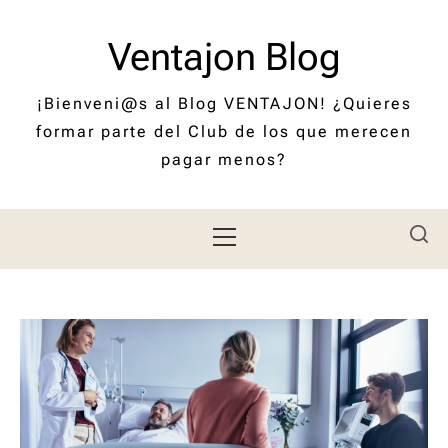
Saltar
al
Ventajon Blog
contenido
¡Bienveni@s al Blog VENTAJON! ¿Quieres
formar parte del Club de los que merecen
pagar menos?
Menú
principal