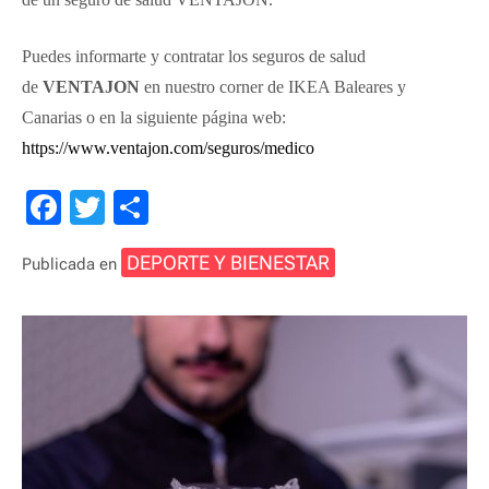
Puedes informarte y contratar los seguros de salud
de
VENTAJON
en nuestro corner de IKEA Baleares y
Canarias o en la siguiente página web:
https://www.ventajon.com/seguros/medico
F
T
C
a
wi
o
DEPORTE Y BIENESTAR
Publicada en
c
tt
m
e
er
p
b
ar
o
tir
o
k