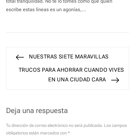
total tranquilidad. No te lo tomes como que quien
escribe estas líneas es un agonías,...
Navegación
Entrada
NUESTRAS SIETE MARAVILLAS
anterior:
de
Entrada
TRUCOS PARA AHORRAR CUANDO VIVES
siguiente:
EN UNA CIUDAD CARA
entradas
Deja una respuesta
Tu dirección de correo electrónico no será publicada.
Los campos
obligatorios están marcados con
*