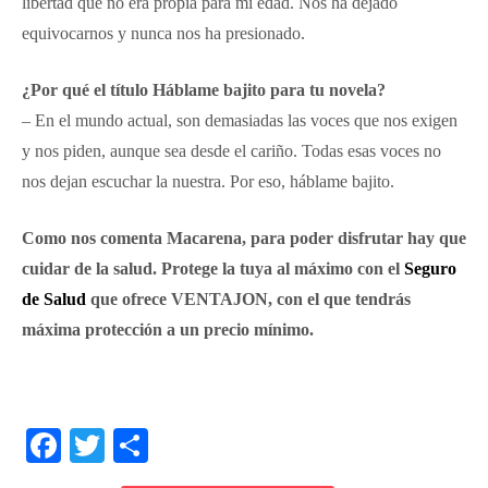
libertad que no era propia para mi edad. Nos ha dejado
equivocarnos y nunca nos ha presionado.
¿Por qué el título Háblame bajito para tu novela?
– En el mundo actual, son demasiadas las voces que nos exigen
y nos piden, aunque sea desde el cariño. Todas esas voces no
nos dejan escuchar la nuestra. Por eso, háblame bajito.
Como nos comenta Macarena, para poder disfrutar hay que
cuidar de la salud. Protege la tuya al máximo con el
Seguro
de Salud
que ofrece VENTAJON, con el que tendrás
máxima protección a un precio mínimo.
F
T
C
a
wi
o