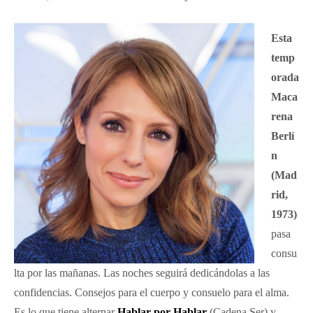
Esta
te
mp
orada
Maca
rena
Berlí
n
(Mad
rid,
1973)
pasa
consu
lta por las mañanas. Las noches seguirá dedicándolas a las
confidencias. Consejos para el cuerpo y consuelo para el alma.
Es lo que tiene alternar
Hablar por Hablar
(Cadena Ser) y