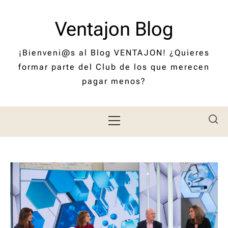
Saltar
al
Ventajon Blog
contenido
¡Bienveni@s al Blog VENTAJON! ¿Quieres
formar parte del Club de los que merecen
pagar menos?
Menú
principal