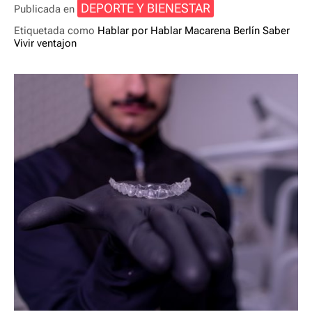
DEPORTE Y BIENESTAR
Publicada en
c
tt
m
Etiquetada como
Hablar por Hablar
Macarena Berlín
Saber
e
er
p
Vivir
ventajon
b
ar
o
tir
o
k