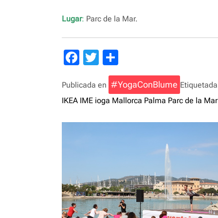
Lugar
:
Parc de la Mar.
F
T
C
a
wi
o
c
tt
#YogaConBlume
m
Publicada en
Etiquetad
e
er
p
IKEA
IME
ioga
Mallorca
Palma
Parc de la Mar
b
ar
o
tir
o
k