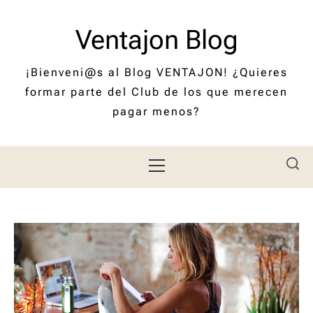
Saltar
al
Ventajon Blog
contenido
¡Bienveni@s al Blog VENTAJON! ¿Quieres
formar parte del Club de los que merecen
pagar menos?
Menú
principal