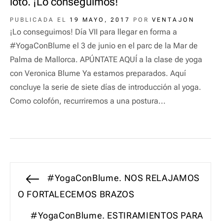
loto. ¡Lo conseguimos!
PUBLICADA EL
19 MAYO, 2017
POR
VENTAJON
¡Lo conseguimos! Día VII para llegar en forma a
#YogaConBlume el 3 de junio en el parc de la Mar de
Palma de Mallorca. APÚNTATE AQUÍ a la clase de yoga
con Veronica Blume Ya estamos preparados. Aquí
concluye la serie de siete días de introducción al yoga.
Como colofón, recurriremos a una postura...
Navegación
Entrada
#YogaConBlume. NOS RELAJAMOS
anterior:
O FORTALECEMOS BRAZOS
de
Entrada
#YogaConBlume. ESTIRAMIENTOS PARA
entradas