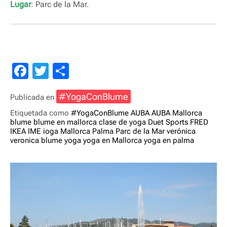
Lugar
:
Parc de la Mar.
F
T
C
a
wi
o
#YogaConBlume
Publicada en
c
tt
m
Etiquetada como
#YogaConBlume
AUBA
AUBA Mallorca
e
er
p
blume
blume en mallorca
clase de yoga
Duet Sports
FRED
b
ar
IKEA
IME
ioga
Mallorca
Palma
Parc de la Mar
verónica
veronica blume
yoga
yoga en Mallorca
yoga en palma
o
tir
o
k