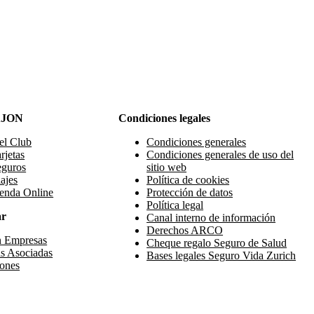
AJON
Condiciones legales
el Club
Condiciones generales
rjetas
Condiciones generales de uso del
eguros
sitio web
ajes
Política de cookies
enda Online
Protección de datos
Política legal
ar
Canal interno de información
Derechos ARCO
n Empresas
Cheque regalo Seguro de Salud
s Asociadas
Bases legales Seguro Vida Zurich
ones