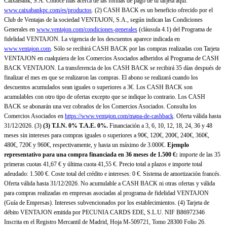
CaixaBank, S.A. Conoce más acerca de las formas de pago de tu tarjeta aquí:
www.caixabankpc.com/es/productos
. (2) CASH BACK es un beneficio ofrecido por el
Club de Ventajas de la sociedad VENTAJON, S.A., según indican las Condiciones
Generales en
www.ventajon.com/condiciones-generales
(cláusula 4.1) del Programa de
fidelidad VENTAJON. La vigencia de los descuentos aparece indicada en
www.ventajon.com
. Sólo se recibirá CASH BACK por las compras realizadas con Tarjeta
VENTAJON en cualquiera de los Comercios Asociados adheridos al Programa de CASH
BACK VENTAJON. La transferencia de los CASH BACK se recibirá 35 días después de
finalizar el mes en que se realizaron las compras. El abono se realizará cuando los
descuentos acumulados sean iguales o superiores a 3€. Los CASH BACK son
acumulables con otro tipo de ofertas excepto que se indique lo contrario. Los CASH
BACK se abonarán una vez cobrados de los Comercios Asociados. Consulta los
Comercios Asociados en
https://www.ventajon.com/mapa-de-cashback
. Oferta válida hasta
31/12/2026. (3)
(3)
T.I.N. 0% T.A.E. 0%.
Financiación a 3, 6, 10, 12, 18, 24, 36 y 48
meses sin intereses para compras iguales o superiores a 90€, 120€, 200€, 240€, 360€,
480€, 720€ y 960€, respectivamente, y hasta un máximo de 3.000€.
Ejemplo
representativo para una compra financiada en 36 meses de 1.500 €:
importe de las 35
primeras cuotas 41,67 € y última cuota 41,55 €. Precio total a plazos e importe total
adeudado: 1.500 €. Coste total del crédito e intereses: 0 €. Sistema de amortización francés.
Oferta válida hasta 31/12/2026. No acumulable a CASH BACK ni otras ofertas y válida
para compras realizadas en empresas asociadas al programa de fidelidad VENTAJON
(Guía de Empresas). Intereses subvencionados por los establecimientos. (4) Tarjeta de
débito VENTAJON emitida por PECUNIA CARDS EDE, S.L.U. NIF B86972346
Inscrita en el Registro Mercantil de Madrid, Hoja M-509721, Tomo 28300 Folio 26.