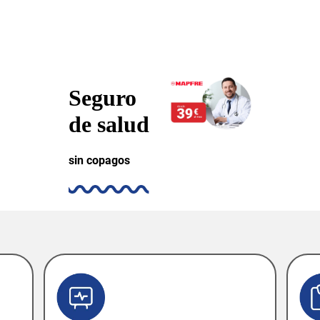
Seguro
de salud
sin copagos