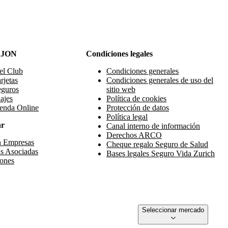
AJON
Condiciones legales
el Club
Condiciones generales
rjetas
Condiciones generales de uso del
eguros
sitio web
ajes
Política de cookies
enda Online
Protección de datos
Política legal
ar
Canal interno de información
Derechos ARCO
n Empresas
Cheque regalo Seguro de Salud
s Asociadas
Bases legales Seguro Vida Zurich
ones
Seleccionar mercado