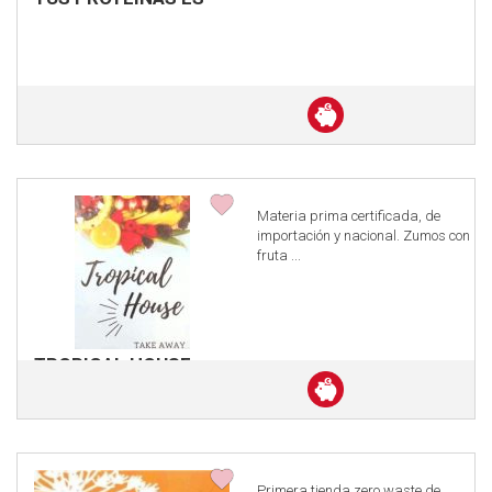
Descuento
en
efectivo
Materia prima certificada, de
importación y nacional. Zumos con
fruta ...
TROPICAL HOUSE
Descuento
en
efectivo
Primera tienda zero waste de