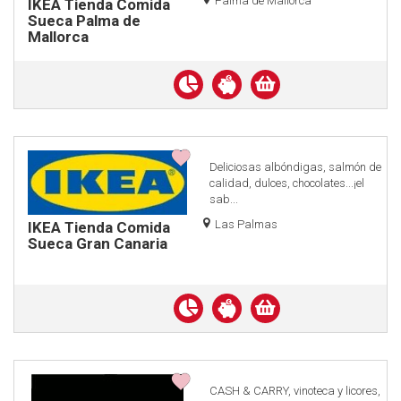
Palma de Mallorca
IKEA Tienda Comida
Sueca Palma de
Mallorca
Descuento
Financiación
en
sin
Compra
efectivo
Intereses
online
Deliciosas albóndigas, salmón de
calidad, dulces, chocolates...¡el
sab...
Las Palmas
IKEA Tienda Comida
Sueca Gran Canaria
Descuento
Financiación
en
sin
Compra
efectivo
Intereses
online
CASH & CARRY, vinoteca y licores,