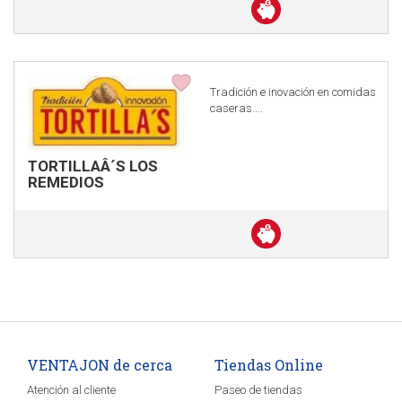
Descuento
en
efectivo
Tradición e inovación en comidas
caseras....
TORTILLAÂ´S LOS
REMEDIOS
Descuento
en
efectivo
VENTAJON de cerca
Tiendas Online
Atención al cliente
Paseo de tiendas