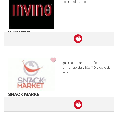
abierto al público....
INVINOPOL
Descuento
en
efectivo
Quieres organizar tu fiesta de
forma rápida y fácil? Olví­date de
reco...
SNACK MARKET
Descuento
en
efectivo