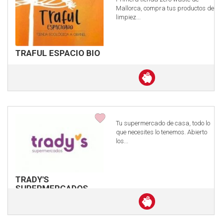
Mallorca, compra tus productos de
limpiez...
TRAFUL ESPACIO BIO
Descuento
en
efectivo
Tu supermercado de casa, todo lo
que necesites lo tenemos. Abierto
los...
TRADY'S
SUPERMERCADOS
Descuento
en
efectivo