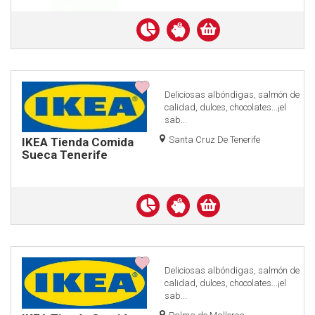
Descuento
Financiación
La Luna
en
sin
Compra
efectivo
Intereses
online
Deliciosas albóndigas, salmón de
calidad, dulces, chocolates...¡el
sab...
Santa Cruz De Tenerife
IKEA Tienda Comida
Sueca Tenerife
Descuento
Financiación
en
sin
Compra
efectivo
Intereses
online
Deliciosas albóndigas, salmón de
calidad, dulces, chocolates...¡el
sab...