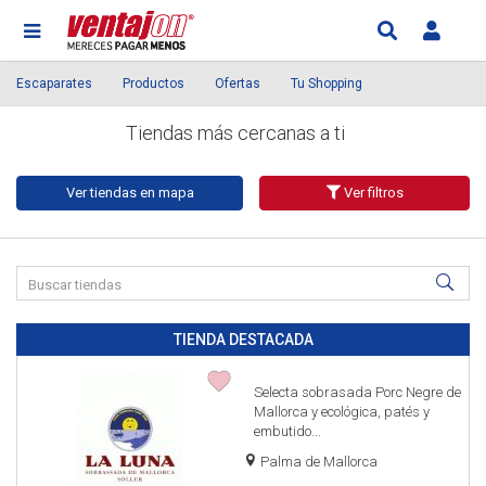
Escaparates
Productos
Ofertas
Tu Shopping
Tiendas más cercanas a ti
Ver tiendas en mapa
Buscar
tiendas
TIENDA DESTACADA
Selecta sobrasada Porc Negre de
Mallorca y ecológica, patés y
embutido...
Palma de Mallorca