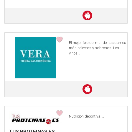
Descuento
en
efectivo
El mejor foie del mundo, las carnes
más selectas y sabrosas. Los
vinos...
VERA
Descuento
en
efectivo
Nutricion deportiva....
TUS PROTEINAS ES