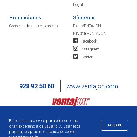
Legal
Promociones
Síguenos
Conoce todas las promociones
Blog VENTAJON
Revista VENTAJON
Facebook
Instagram
Twitter
928 92 50 60
www.ventajon.com
Este sitio usa cookies para ofrecerte una
Aceptar
gran experiencia de usuario. Al usar esta
página, aceptas nuestro uso de cookies.