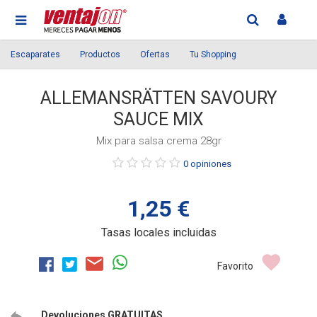
Escaparates
Productos
Ofertas
Tu Shopping
ALLEMANSRÄTTEN SAVOURY
SAUCE MIX
Mix para salsa crema 28gr
Púntue
0 opiniones
el
producto
1,25 €
Tasas locales incluidas
Favorito
Devoluciones GRATUITAS