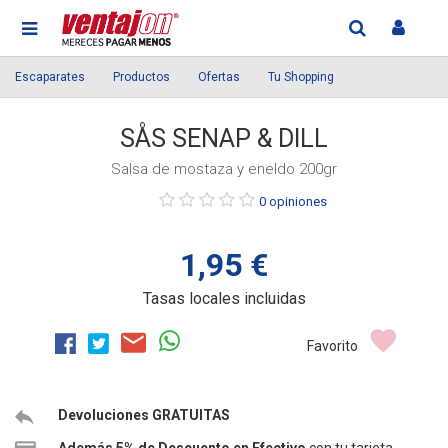
Escaparates
Productos
Ofertas
Tu Shopping
SÅS SENAP & DILL
Salsa de mostaza y eneldo 200gr
Púntue
0 opiniones
el
producto
1,95 €
Tasas locales incluidas
Favorito
Devoluciones GRATUITAS