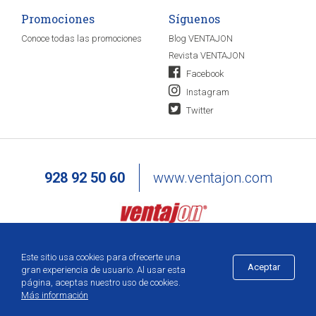
Promociones
Síguenos
Conoce todas las promociones
Blog VENTAJON
Revista VENTAJON
Facebook
Instagram
Twitter
928 92 50 60
www.ventajon.com
Este sitio usa cookies para ofrecerte una
Aceptar
gran experiencia de usuario. Al usar esta
página, aceptas nuestro uso de cookies.
Más información
Añadir a la cesta