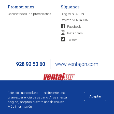
Promociones
Síguenos
Conoce todas las promociones
Blog VENTAJON
Revista VENTAJON
Facebook
Instagram
Twitter
928 92 50 60
www.ventajon.com
Este sitio usa cookies para ofrecerte una
Aceptar
gran experiencia de usuario. Al usar esta
página, aceptas nuestro uso de cookies.
Más información
Añadir a la cesta