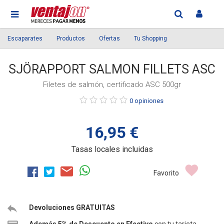
Escaparates
Productos
Ofertas
Tu Shopping
SJÖRAPPORT SALMON FILLETS ASC
Filetes de salmón, certificado ASC 500gr
Púntue
0 opiniones
el
producto
16,95 €
Tasas locales incluidas
Favorito
Devoluciones GRATUITAS