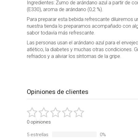
Ingredientes:
Zumo de arándano azul a partir de co
(E330), aroma de arándano (0,2 %).
Para preparar esta bebida refrescante diluiremos u
nuestra tienda lo preparamos acompañado con algún 
sabor todavía más refrescante.
Las personas usan el arándano azul para el envejecim
atlético, la diabetes y muchas otras condiciones. G
refriados y a aliviar los síntomas de la gripe.
Desplegable
de
los
Opiniones de clientes
detalles
del
producto
0 opiniones
5 estrellas
0%