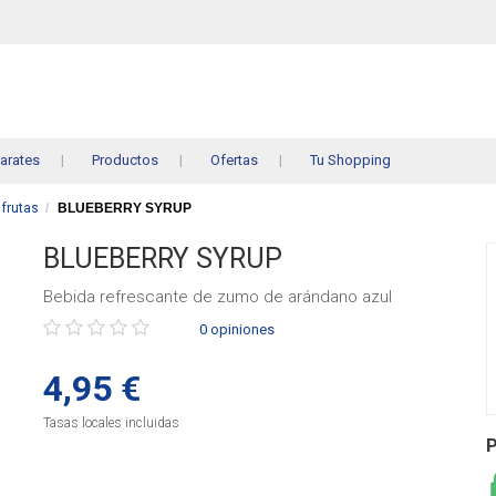
arates
Productos
Ofertas
Tu Shopping
 frutas
BLUEBERRY SYRUP
BLUEBERRY SYRUP
Bebida refrescante de zumo de arándano azul
Púntue
0 opiniones
el
producto
4,95 €
Tasas locales incluidas
P