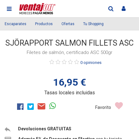
Escaparates
Productos
Ofertas
Tu Shopping
SJÖRAPPORT SALMON FILLETS ASC
Filetes de salmón, certificado ASC 500gr
Púntue
0 opiniones
el
producto
16,95 €
Tasas locales incluidas
Favorito
Devoluciones GRATUITAS