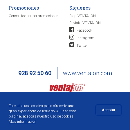
Promociones
Síguenos
Conoce todas las promociones
Blog VENTAJON
Revista VENTAJON
Facebook
Instagram
Twitter
928 92 50 60
www.ventajon.com
Este sitio usa cookies para ofrecerte una
Aceptar
gran experiencia de usuario. Al usar esta
página, aceptas nuestro uso de cookies.
Más información
Añadir a la cesta