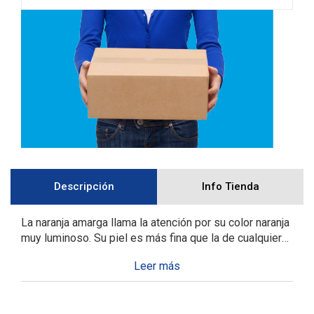
Descripción
Info Tienda
La naranja amarga llama la atención por su color naranja
muy luminoso. Su piel es más fina que la de cualquier
otra variedad. Su pulpa es blanquecina, de sabor
Desplegable
amargo y jugo un poco ácido. No es ideal para comer
de
pero si para elaborar nuestra deliciosa confitura. De una
los
naranja muy natural, cultivada en los huertos de la
detalles