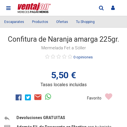
Escaparates
Productos
Ofertas
Tu Shopping
Confitura de Naranja amarga 225gr.
Mermelada Fet a Sóller
Púntue
0 opiniones
el
producto
5,50 €
Tasas locales incluidas
Favorito
Devoluciones GRATUITAS