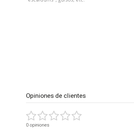
Desplegable
de
los
detalles
del
producto
Opiniones de clientes
0 opiniones