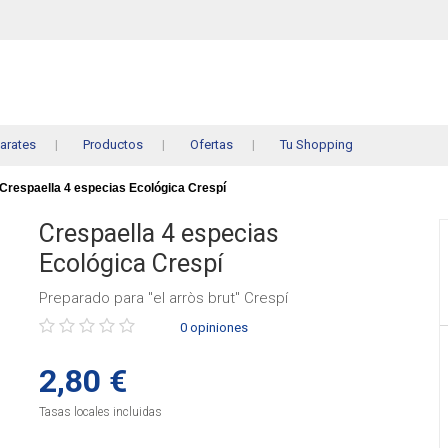
arates
Productos
Ofertas
Tu Shopping
Crespaella 4 especias Ecológica Crespí
Crespaella 4 especias
Ecológica Crespí
Preparado para "el arròs brut" Crespí
Púntue
0 opiniones
el
producto
2,80 €
Tasas locales incluidas