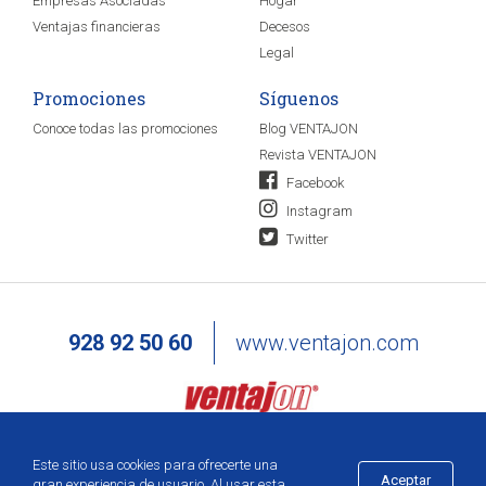
Empresas Asociadas
Hogar
Ventajas financieras
Decesos
Legal
Promociones
Síguenos
Conoce todas las promociones
Blog VENTAJON
Revista VENTAJON
Facebook
Instagram
Twitter
928 92 50 60
www.ventajon.com
Este sitio usa cookies para ofrecerte una
Aceptar
gran experiencia de usuario. Al usar esta