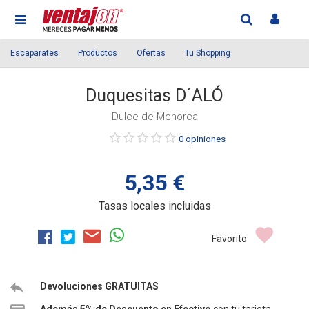
Escaparates
Productos
Ofertas
Tu Shopping
Duquesitas D´ALÓ
Dulce de Menorca
Púntue
0 opiniones
el
producto
5,35 €
Tasas locales incluidas
Favorito
Devoluciones GRATUITAS