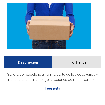
Descripción
Info Tienda
Galleta por excelencia, forma parte de los desayunos y
meriendas de muchas generaciones de menorquines,
recuerda a la influencia de la repostería británica y
Ingredientes: Harina de trigo, azucar, manteca, huevo,
Desplegable
francesa, en su paso por Menorca.
margarina vegetal, bicarbonato sódic y vainilla. Puede
de
tener trazas de frutos secos.
los
detalles