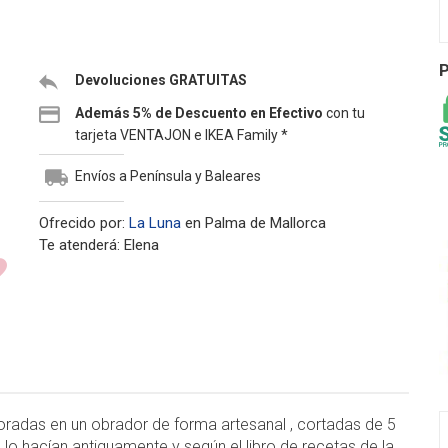
P
Devoluciones GRATUITAS
Además 5% de Descuento en Efectivo
con tu
tarjeta VENTAJON e IKEA Family *
Envíos a Península y Baleares
Ofrecido por:
La Luna
en Palma de Mallorca
Te atenderá: Elena
oradas en un obrador de forma artesanal , cortadas de 5
 lo hacían antiguamente y según el libro de recetas de la