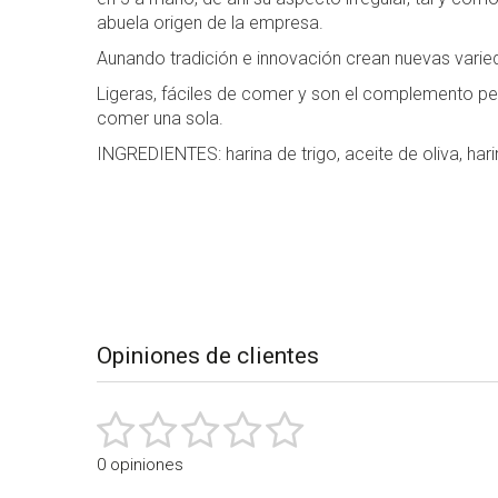
abuela origen de la empresa.
Aunando tradición e innovación crean nuevas varie
Ligeras, fáciles de comer y son el complemento pe
comer una sola.
INGREDIENTES: harina de trigo, aceite de oliva, harin
Desplegable
de
los
detalles
del
producto
Opiniones de clientes
0 opiniones