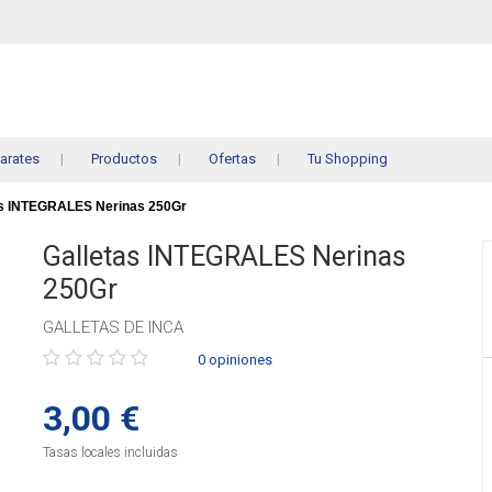
arates
Productos
Ofertas
Tu Shopping
s INTEGRALES Nerinas 250Gr
Galletas INTEGRALES Nerinas
250Gr
GALLETAS DE INCA
Púntue
0 opiniones
el
producto
3,00 €
Tasas locales incluidas