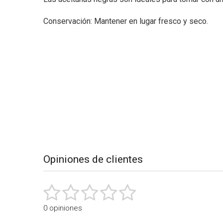
Conservación: Mantener en lugar fresco y seco.
Desplegable
de
los
detalles
del
producto
Opiniones de clientes
0 opiniones