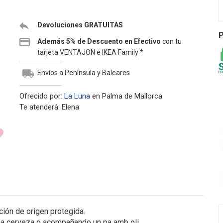
Devoluciones GRATUITAS
P
Además 5% de Descuento en Efectivo
con tu
tarjeta VENTAJON e IKEA Family *
Envíos a Península y Baleares
Ofrecido por:
La Luna
en Palma de Mallorca
Te atenderá: Elena
ión de origen protegida.
na cerveza o acompañando un pa amb oli.