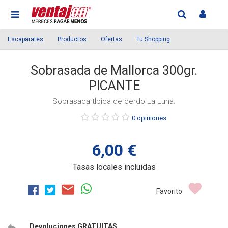
Escaparates
Productos
Ofertas
Tu Shopping
Sobrasada de Mallorca 300gr.
PICANTE
Sobrasada tÍpica de cerdo La Luna.
Púntue
0 opiniones
el
producto
6,00 €
Tasas locales incluidas
Favorito
Devoluciones GRATUITAS