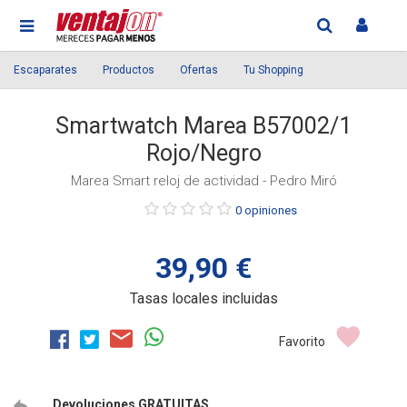
Escaparates
Productos
Ofertas
Tu Shopping
Smartwatch Marea B57002/1
Rojo/Negro
Marea Smart reloj de actividad - Pedro Miró
Púntue
0 opiniones
el
producto
39,90 €
Tasas locales incluidas
Favorito
Devoluciones GRATUITAS