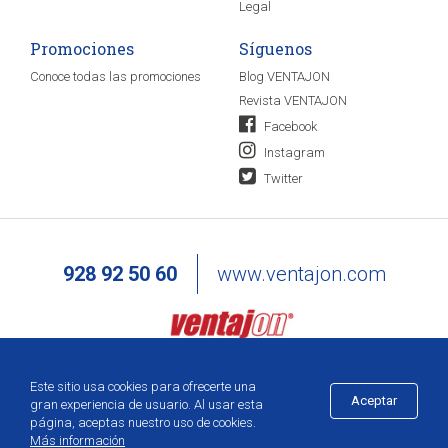
Legal
Promociones
Síguenos
Conoce todas las promociones
Blog VENTAJON
Revista VENTAJON
Facebook
Instagram
Twitter
928 92 50 60
www.ventajon.com
Este sitio usa cookies para ofrecerte una
Aceptar
gran experiencia de usuario. Al usar esta
página, aceptas nuestro uso de cookies.
Más información