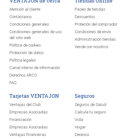
VENTAJON de cerca
Tiendas Online
Bluetooth 4.0
Atención al cliente
Paseo de tiendas
Batería. polímero de litio de 160mAh
Contáctanos
Descuentos
Duración en uso: 7 días
Condiciones generales
Proteción del comprador
Duración en espera: 10-15 días
Condiciones generales de uso
Condiciones de envío
Recarga en 1.5 horas
del sitio web
Resistente al agua: IP 67
Administración tiendas
Política de cookies
Procesador: HS6620D
Vende con nosotros
Protección de datos
Memoria: 64KB
Sistema requerido para aplicación móvil: iOS 8.0 o
Política legales
superior / Android 5.1 o superior
Canal interno de información
Garantía 2 años.
Derechos ARCO
FAQ
Tarjetas VENTAJON
Seguros
Ventajas del Club
Seguros de Salud
Empresas Asociadas
Calcula tu seguro
Financiación
Vida
Empresas Asociadas
Hogar
Ventajas financieras
Decesos