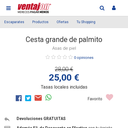
Escaparates
Productos
Ofertas
Tu Shopping
Cesta grande de palmito
Asas de piel
Púntue
0 opiniones
el
28,00 €
producto
25,00 €
Tasas locales incluidas
Favorito
Devoluciones GRATUITAS