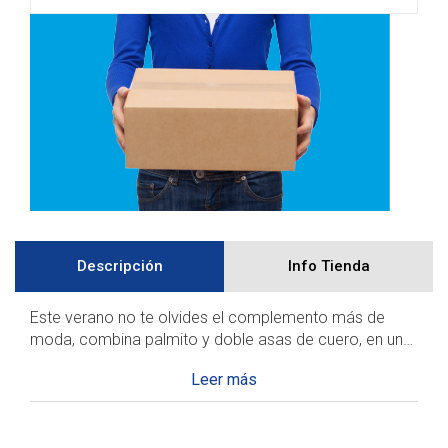
Descripción
Info Tienda
Este verano no te olvides el complemento más de
moda, combina palmito y doble asas de cuero, en un
diseño cómodo y moderno.
Medidas: Alto 60cm x Ancho 39cm
Desplegable
de
los
detalles