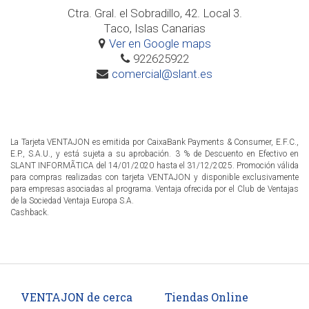
Ctra. Gral. el Sobradillo, 42. Local 3.
Taco, Islas Canarias
Ver en Google maps
922625922
comercial@slant.es
La Tarjeta VENTAJON es emitida por CaixaBank Payments & Consumer, E.F.C.,
E.P., S.A.U., y está sujeta a su aprobación. 3 % de Descuento en Efectivo en
SLANT INFORMÃTICA del 14/01/2020 hasta el 31/12/2025. Promoción válida
para compras realizadas con tarjeta VENTAJON y disponible exclusivamente
para empresas asociadas al programa. Ventaja ofrecida por el Club de Ventajas
de la Sociedad Ventaja Europa S.A.
Cashback.
VENTAJON de cerca
Tiendas Online