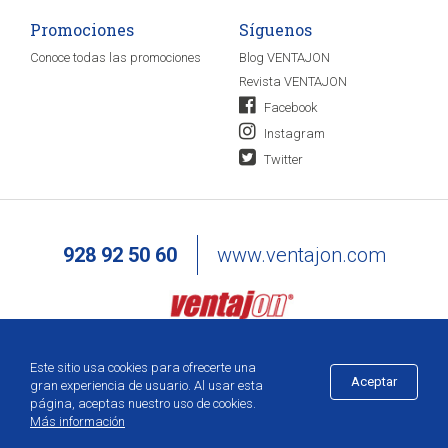
Promociones
Síguenos
Conoce todas las promociones
Blog VENTAJON
Revista VENTAJON
Facebook
Instagram
Twitter
928 92 50 60
www.ventajon.com
Este sitio usa cookies para ofrecerte una
Aceptar
gran experiencia de usuario. Al usar esta
página, aceptas nuestro uso de cookies.
Más información