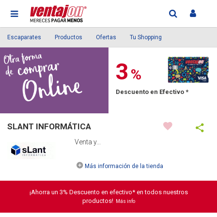
Escaparates
Productos
Ofertas
Tu Shopping
3
%
Descuento en Efectivo *
SLANT INFORMÁTICA
Venta y...
Más información de la tienda
¡Ahorra un 3% Descuento en efectivo* en todos nuestros
productos!
Más info