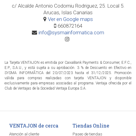
c/ Alcalde Antonio Codorniu Rodriguez, 25. Local 5.
Arucas, Islas Canarias
Ver en Google maps
660872164
info@sysmainformatica.com
La Tarjeta VENTAJON es emitida por CaixaBank Payments & Consumer, E.F.C.,
E.P., S.A.U., y está sujeta a su aprobación. 3 % de Descuento en Efectivo en
SYSMA INFORMÃTICA del 20/07/2023 hasta el 31/12/2025. Promoción
válida para compras realizadas con tarjeta VENTAJON y disponible
exclusivamente para empresas asociadas al programa. Ventaja ofrecida por el
Club de Ventajas de la Sociedad Ventaja Europa S.A.
VENTAJON de cerca
Tiendas Online
Atención al cliente
Paseo de tiendas