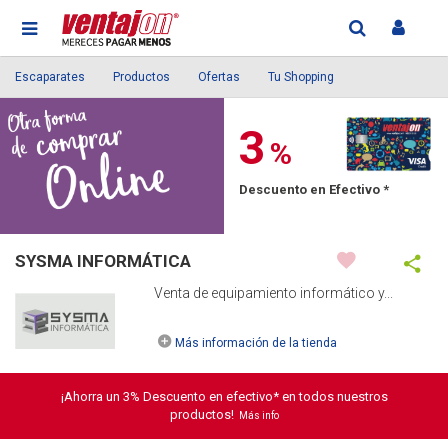
Escaparates
Productos
Ofertas
Tu Shopping
3
%
Descuento en Efectivo *
SYSMA INFORMÁTICA
Venta de equipamiento informático y...
Más información de la tienda
¡Ahorra un 3% Descuento en efectivo* en todos nuestros
productos!
Más info