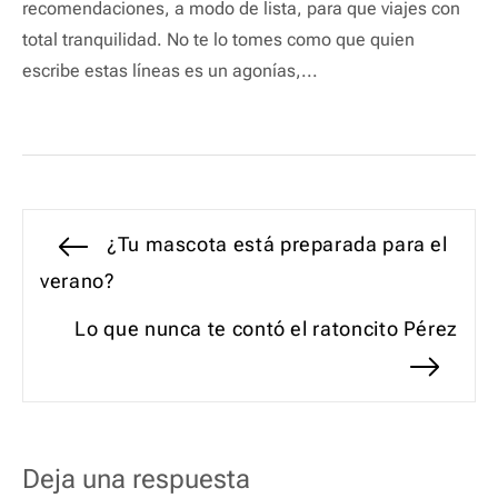
recomendaciones, a modo de lista, para que viajes con
total tranquilidad. No te lo tomes como que quien
escribe estas líneas es un agonías,...
Navegación
Entrada
¿Tu mascota está preparada para el
anterior:
verano?
de
Entrada
Lo que nunca te contó el ratoncito Pérez
entradas
siguiente:
Deja una respuesta