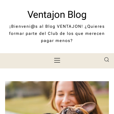
Saltar
al
Ventajon Blog
contenido
¡Bienveni@s al Blog VENTAJON! ¿Quieres
formar parte del Club de los que merecen
pagar menos?
Menú
principal