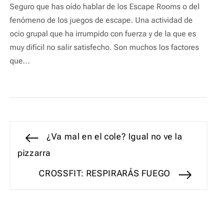
Seguro que has oído hablar de los Escape Rooms o del
fenómeno de los juegos de escape. Una actividad de
ocio grupal que ha irrumpido con fuerza y de la que es
muy difícil no salir satisfecho. Son muchos los factores
que...
Navegación
Entrada
¿Va mal en el cole? Igual no ve la
anterior:
pizzarra
de
Entrada
CROSSFIT: RESPIRARÁS FUEGO
entradas
siguiente: