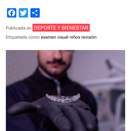
F
T
C
a
wi
o
DEPORTE Y BIENESTAR
Publicada en
c
tt
m
Etiquetada como
examen visual
niños
revisión
e
er
p
b
ar
o
tir
o
k