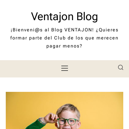
Saltar
al
Ventajon Blog
contenido
¡Bienveni@s al Blog VENTAJON! ¿Quieres
formar parte del Club de los que merecen
pagar menos?
Menú
principal