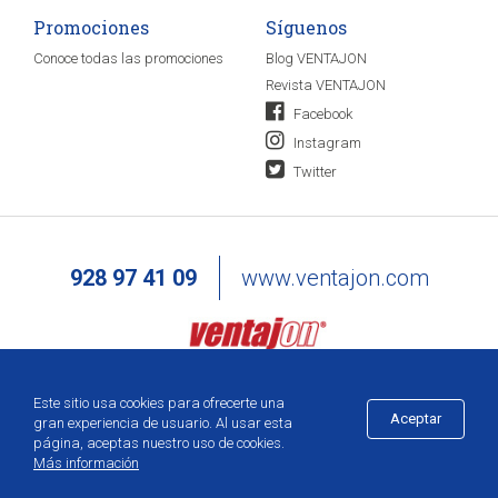
Promociones
Síguenos
Conoce todas las promociones
Blog VENTAJON
Revista VENTAJON
Facebook
Instagram
Twitter
928 97 41 09
www.ventajon.com
Este sitio usa cookies para ofrecerte una
Aceptar
gran experiencia de usuario. Al usar esta
página, aceptas nuestro uso de cookies.
Más información