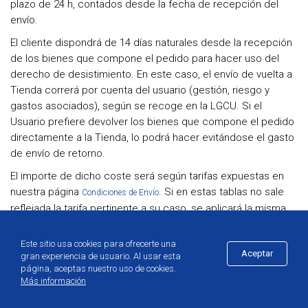
plazo de 24 h, contados desde la fecha de recepción del
envío.
El cliente dispondrá de 14 días naturales desde la recepción
de los bienes que compone el pedido para hacer uso del
derecho de desistimiento. En este caso, el envío de vuelta a
Tienda correrá por cuenta del usuario (gestión, riesgo y
gastos asociados), según se recoge en la LGCU. Si el
Usuario prefiere devolver los bienes que compone el pedido
directamente a la Tienda, lo podrá hacer evitándose el gasto
de envío de retorno.
El importe de dicho coste será según tarifas expuestas en
nuestra página
. Si en estas tablas no sale
Condiciones de Envío
reflejada la tarifa pertinente a su caso, se aplicará la misma
tarifa y forma que la usada para recibir su envío.
Este sitio usa cookies para ofrecerte una
Para que el usuario pueda ejercer su derecho de
Aceptar
gran experiencia de usuario. Al usar esta
desistimiento, deberá notificar su decisión de desistir
página, aceptas nuestro uso de cookies.
mediante una declaración inequívoca. Se pondrá a
Más información
disposición del usuario un formulario de solicitud de