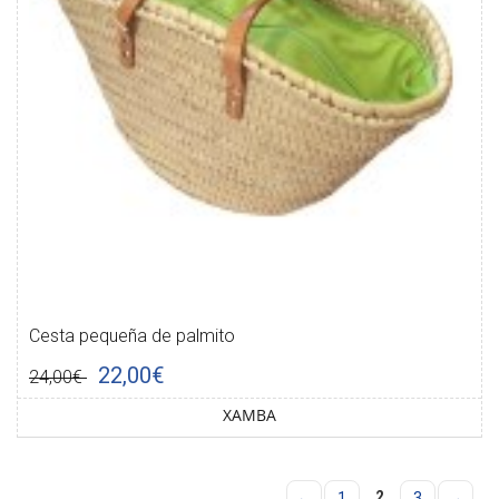
Cesta pequeña de palmito
22,00€
24,00€
XAMBA
2
←
1
3
→