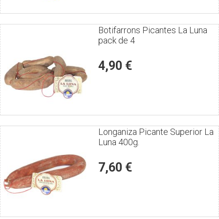
Puntúe
Botifarrons Picantes La Luna
pack de 4
el
producto
4,90 €
Puntúe
Longaniza Picante Superior La
Luna 400g.
el
producto
7,60 €