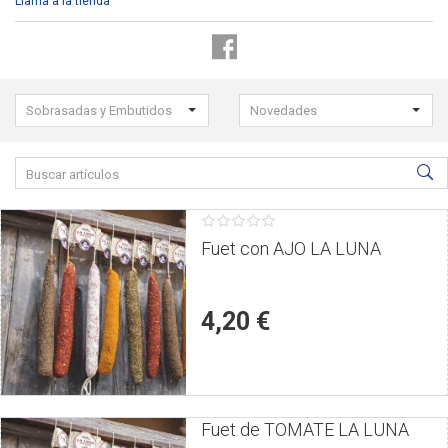
Llama a la tienda
Seleccione
Sobrasadas y Embutidos
Novedades
los
filtros
Buscar
para
productos:
buscar
el
1 estrellas
2 estrellas
3 estrellas
4 estrellas
5 estrellas
Puntúe
producto:
el
Fuet con AJO LA LUNA
producto
4,20 €
Puntúe
Fuet de TOMATE LA LUNA