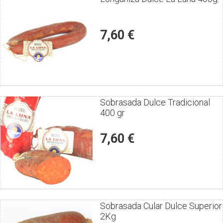
el
producto
7,60 €
Puntúe
Sobrasada Dulce Tradicional
400 gr
el
producto
7,60 €
Puntúe
Sobrasada Cular Dulce Superior
2Kg
el