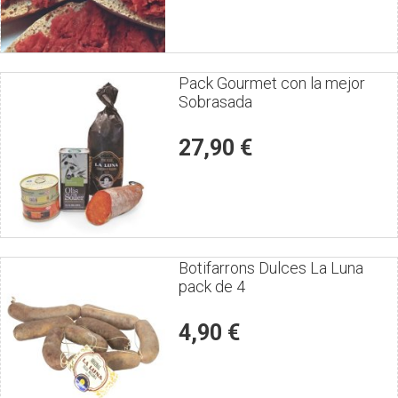
Puntúe
Pack Gourmet con la mejor
Sobrasada
el
producto
27,90 €
Puntúe
Botifarrons Dulces La Luna
pack de 4
el
producto
4,90 €