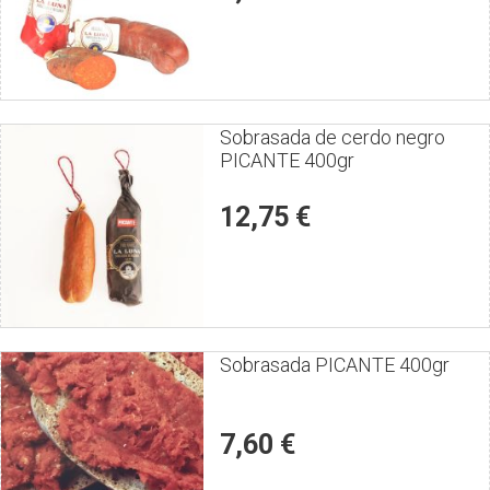
Puntúe
Sobrasada de cerdo negro
PICANTE 400gr
el
producto
12,75 €
Puntúe
Sobrasada PICANTE 400gr
el
producto
7,60 €