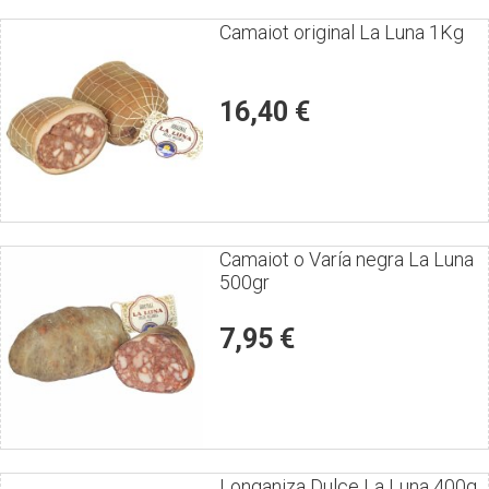
Puntúe
Camaiot original La Luna 1Kg
el
producto
16,40 €
Puntúe
Camaiot o Varía negra La Luna
500gr
el
producto
7,95 €
Puntúe
Longaniza Dulce La Luna 400g.