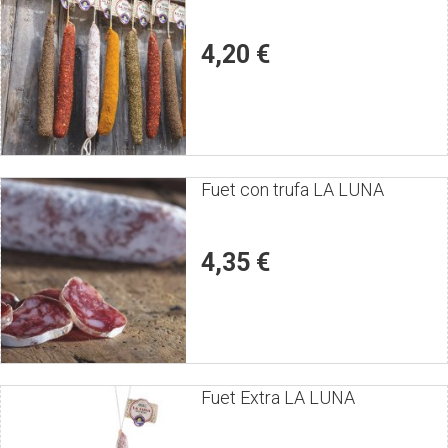
el
producto
4,20 €
Puntúe
Fuet con trufa LA LUNA
el
producto
4,35 €
Puntúe
Fuet Extra LA LUNA
el